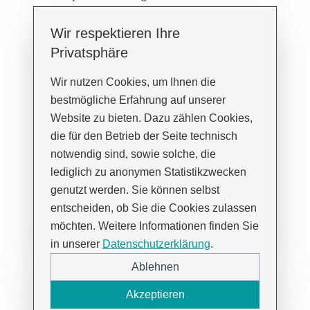
Klare Ziele, klare Massnahmen,
Wir respektieren Ihre
klare Wirkung
Privatsphäre
Effizient, strukturiert,
Wir nutzen Cookies, um Ihnen die
entscheidungsstark
bestmögliche Erfahrung auf unserer
Website zu bieten. Dazu zählen Cookies,
Erfahrung aus Marketing,
die für den Betrieb der Seite technisch
Kommunikation und
notwendig sind, sowie solche, die
Projektrealisierung
lediglich zu anonymen Statistikzwecken
genutzt werden. Sie können selbst
Messbarer Mehrwert für Marke,
entscheiden, ob Sie die Cookies zulassen
Standort und Organisation
möchten. Weitere Informationen finden Sie
in unserer
Datenschutzerklärung
.
Ablehnen
Kontaktformular
Akzeptieren
Füllen Sie das Formular aus und ich